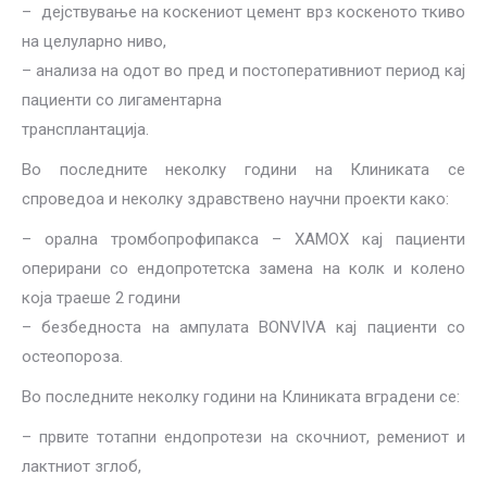
– дејствување на коскениот цемент врз коскеното ткиво
на целуларно ниво,
– анализа на одот во пред и постоперативниот период кај
пациенти со лигаментарна
трансплантација.
Bо последните неколку години на Клиниката се
спроведоа и неколку здравствено научни проекти како:
– орална тромбопрофипакса – ХАМОХ кај пациенти
оперирани со ендопротетска замена на колк и колено
која траеше 2 години
– безбедноста на ампулата BONVIVA кај пациенти со
остеопороза.
Во последните неколку години на Клиниката вградени се:
– првите тотапни ендопротези на скочниот, ремениот и
лактниот зглоб,