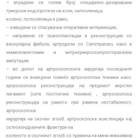
– вградени се голем број специјално-дизајнирани
туморски ендопротези на колк, натколеница,
колено, потколеница и рамо,
– изведени се спасувачки оперативни интервенции,
– направени се трансплантации и реконструкции со
васкуларна фибула, артродези со Сammpanaci, како и
хемипелвектомии и интрахумероскапулоторакални
ампутации.
– во делот на артроскопската хирургија последните
години се воведени повеќе артроскопски техники како:
артроскопска реконструкција на предниот вкрстен
лигамент (сите постоечки техники) , артроскопска
реконструкција на рамото при рамена нестабилност,
артроскoпска
хирургија на скочен зглоб. артроскопска асистенција кај
остеохондралните фрактури на
коленото и скочниот зглоб со примена на мини инвазивна