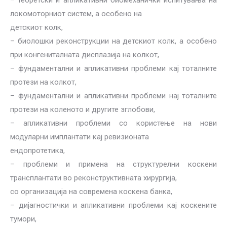
– теоретски и апликативни биомеханички испитувања на
локомоторниот систем, a особено на
детскиот колк,
– биолошки реконструкции на детскиот колк, а особено
при конгениталната дисплазија на колкот,
– фундаментални и апликативни проблеми кај тоталните
протези на колкот,
– фундаментални и апликативни проблеми нај тоталните
протези на коленото и другите зглобови,
– апликативни проблеми со користење на нови
модуларни имплантати кај ревизионата
ендопротетика,
– проблеми и примена на структурелни коскени
трансплантати во реконструктивната хирургија,
со организација на современа коскена банка,
– дијагностички и апликативни проблеми кај коскените
тумори,