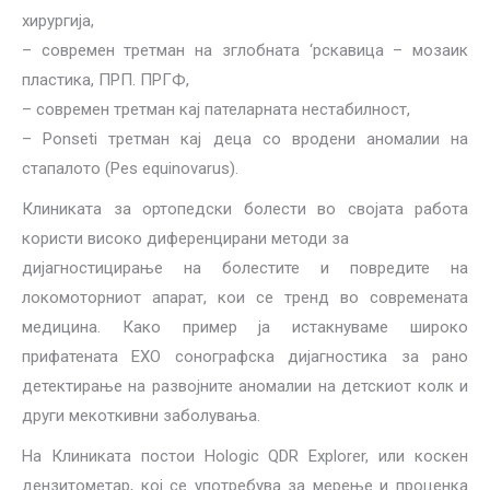
хирургија,
– современ третман на зглобната ‘рскавица – мозаик
пластика, ПРП. ПРГФ,
– современ третман кај пателарната нестабилност,
– Рonseti третман кај деца со вродени аномалии на
стапалото (Pes equinovarus).
Клиниката за ортопедски болести во својата работа
користи високо диференцирани методи за
дијагностицирање на болестите и повредите на
локомоторниот апарат, кои се тренд во современата
медицина. Како пример ја истакнуваме широко
прифатената ЕХО сонографска дијагностика за рано
детектирање на развојните аномалии на детскиот колк и
други мекоткивни заболувања.
На Клиниката постои Hologic QDR Explorer, или коскен
дензитометар, кој се употребува за мерење и проценка