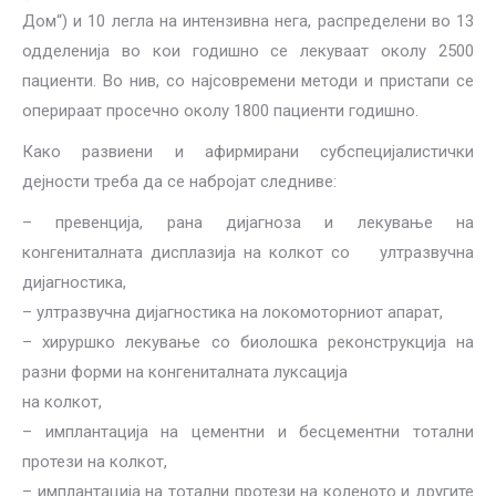
Дом“) и 10 легла на интензивна нега, распределени во 13
одделенија во кои годишно се лекуваат околу 2500
пациенти. Во нив, со најсовремени методи и пристапи се
оперираат просечно околу 1800 пациенти годишно.
Како развиени и афирмирани субспецијалистички
дејности треба да се набројат следниве:
– превенција, рана дијагноза и лекување на
конгениталната дисплазија на колкот со ултразвучна
дијагностика,
– ултразвучна дијагностика на локомоторниот апарат,
– хируршко лекување со биолошка реконструкција на
разни форми на конгениталната луксација
на колкот,
– имплантација на цементни и бесцементни тотални
протези на колкот,
– имплантација на тотални протези на коленото и другите