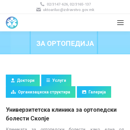
02/3147-626, 02/3165-137
uktoariluc@zdravstvo.gov.mk
ЗА OРТОПЕДИЈА
Доктори
Услуги
Организациска структира
Галерија
Универзитетска клиника за ортопедски
болести Скопје
Клиниката за ортопедски болести, како една од