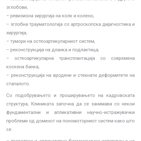
зглобови,
– ревизиона хирургија на колк и колено,
– зглобна трауматологија со артроскопска дијагностика и
хирургија,
– тумори на остеоартикуларниот систем,
– реконструкција на дланка и подлактица,
– остеоартикуларна трансплантација со современа
коскена банка,
– реконструкција на вродени и стекнати деформитети на
стапалото.
Со подобрувањето и проширувањето на кадровската
структура, Клиниката започна да се занимава со некои
фундаментални и апликативни научно-истражувачки
проблеми од доменот на пономоторниот систем како што
се: