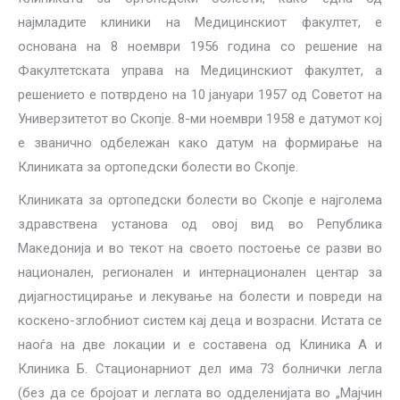
најмладите клиники на Медицинскиот факултет, e
основана на 8 ноември 1956 година со решение на
Факултетската управа на Медицинскиот факултет, а
решението е потврдено на 10 јануари 1957 од Советот на
Универзитетот во Скопје. 8-ми ноември 1958 е датумот кој
е званично одбележан како датум на формирање на
Клиниката за ортопедски болести во Скопје.
Клиниката за ортопедски болести во Скопје е најголема
здравствена установа од овој вид во Република
Македонија и во текот на своето постоење се разви во
национален, регионален и интернационален центар за
дијагностицирање и лекување на болести и повреди на
коскено-зглобниот систем кај деца и возрасни. Истата се
наоѓа на две локации и е составена од Клиника А и
Клиника Б. Стационарниот дел има 73 болнички легла
(без да се бројоат и леглата во одделенијата во „Мајчин