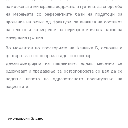
на коскената минерална содржина и густина, за споредба
на мерењата со референтните бази на податоци за
проценка на ризик од фрактури. за анализа на составот
на телото и за мерење на перипростетичната коскена
минерална густина.
Во моментов во просториите на Клиника Б, основан е
центарот за остеопороза каде што покрај
дензитометријата на пациентите, еднаш месечно се
одржуваат и предавања за остеопорозата со цел да се
подигне нивото на здравственото воспитување на
пациентите.
Темелковски Златко