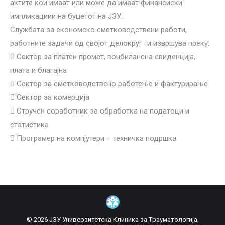
актите кои имаат или може да имаат финансиски
импликациии на буџетот на ЈЗУ.
Службата за економско сметководствени работи,
работните задачи од својот делокруг ги извршува преку:

Сектор за платен промет, вонбилансна евиденција,
плата и благајна

Сектор за сметководствено работење и фактурирање

Сектор за комерција

Стручен соработник за обработка на податоци и
статистика

Програмер на компјутери – техничка подршка
© 2026 ЈЗУ Универзитетска Kлиника за Tрауматологија,