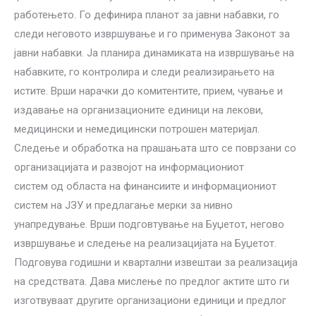
работењето. Го дефинира планот за јавни набавки, го
следи неговото извршување и го применува Законот за
јавни набавки. Ја планира динамиката на извршување на
набавките, го контролира и следи реализирањето на
истите. Врши нарачки до комитентите, прием, чување и
издавање на организационите единици на лекови,
медицински и немедицински потрошен материјал.
Следење и обработка на прашањата што се поврзани со
организацијата и развојот на информациониот
систем од областа на финансиите и информациониот
систем на ЈЗУ и предлагање мерки за нивно
унапредување. Врши подговтување на Буџетот, негово
извршување и следење на реализацијата на Буџетот.
Подговува годишни и квартални извештаи за реализација
на средствата. Дава мислење по предлог актите што ги
изготвуваат другите организациони единици и предлог