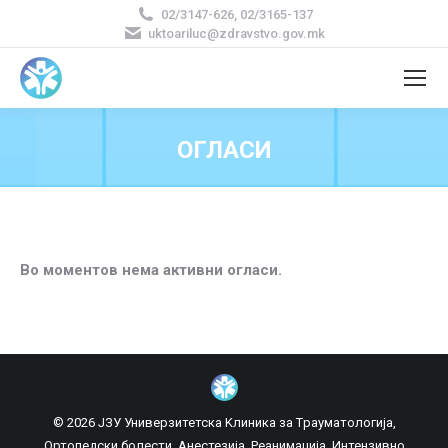
02/3147-626, 02/3165-137
uktoariluc@zdravstvo.gov.mk
ОГЛАСИ
Во моментов нема активни огласи.
© 2026 ЈЗУ Универзитетска Kлиника за Tрауматологија,
Oртопедски болести, Aнестезија, Реанимација, Интензивно